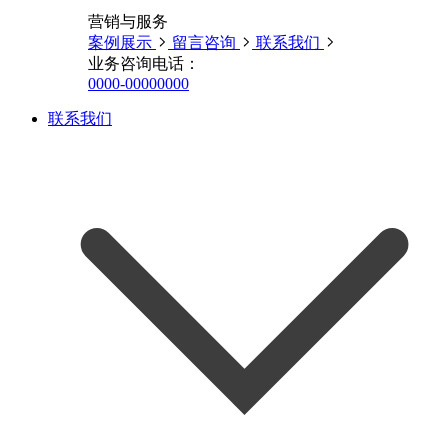
营销与服务
案例展示
留言咨询
联系我们
业务咨询电话：
0000-00000000
联系我们