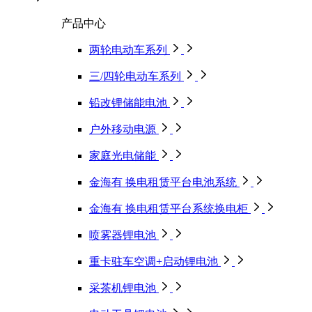
产品中心
两轮电动车系列
三/四轮电动车系列
铅改锂储能电池
户外移动电源
家庭光电储能
金海有 换电租赁平台电池系统
金海有 换电租赁平台系统换电柜
喷雾器锂电池
重卡驻车空调+启动锂电池
采茶机锂电池