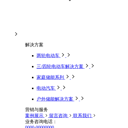
解决方案
两轮电动车
三/四轮电动车解决方案
家庭储能系列
电动汽车
户外储能解决方案
营销与服务
案例展示
留言咨询
联系我们
业务咨询电话：
0000-00000000