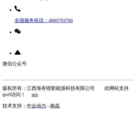
全国服务电话：4000793766
微信公众号
版权所有：江西海有锂新能源科技有限公司 此网站支持
ipv6访问！
seo
技术支持：
中企动力
-
南昌