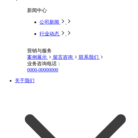
新闻中心
公司新闻
行业动态
营销与服务
案例展示
留言咨询
联系我们
业务咨询电话：
0000-00000000
关于我们