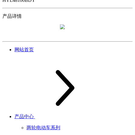
HYL48100BDY
产品详情
网站首页
产品中心
两轮电动车系列