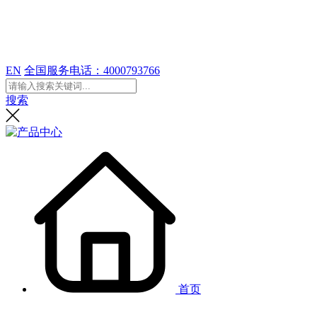
EN
全国服务电话：4000793766
搜索
首页