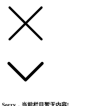
Sorry，当前栏目暂无内容!