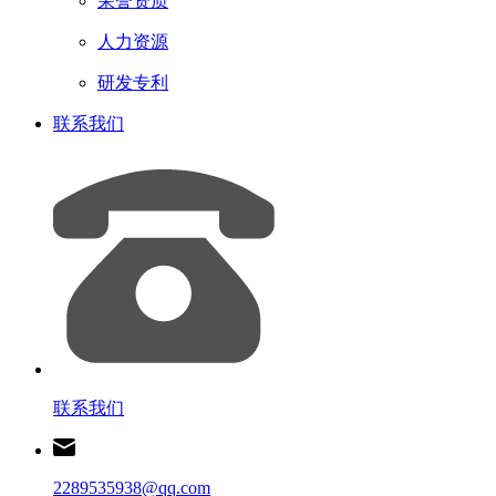
荣誉资质
人力资源
研发专利
联系我们
联系我们
2289535938@qq.com