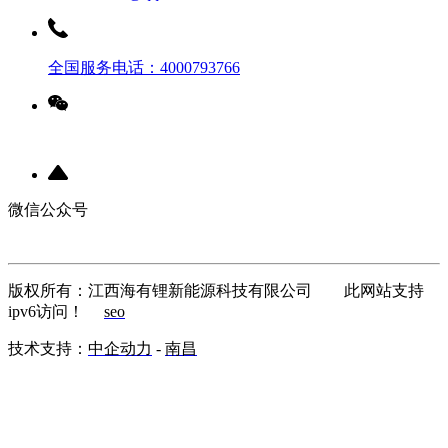
全国服务电话：4000793766
微信公众号
版权所有：江西海有锂新能源科技有限公司 此网站支持
ipv6访问！
seo
技术支持：
中企动力
-
南昌