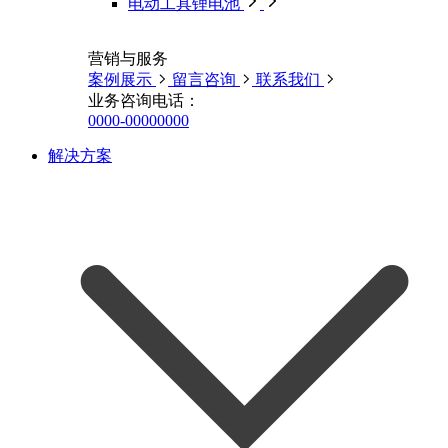
电动工具锂电池
营销与服务
案例展示
留言咨询
联系我们
业务咨询电话：
0000-00000000
解决方案