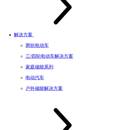
解决方案
两轮电动车
三/四轮电动车解决方案
家庭储能系列
电动汽车
户外储能解决方案