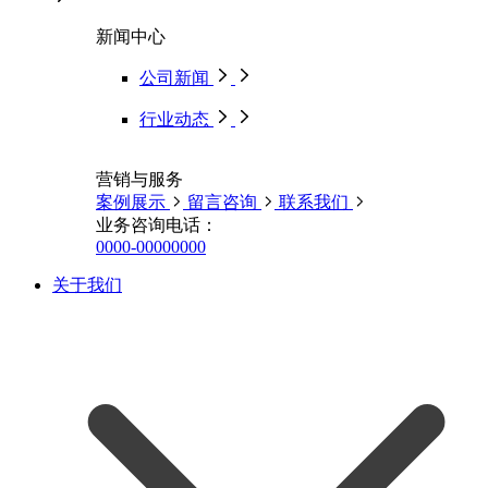
新闻中心
公司新闻
行业动态
营销与服务
案例展示
留言咨询
联系我们
业务咨询电话：
0000-00000000
关于我们