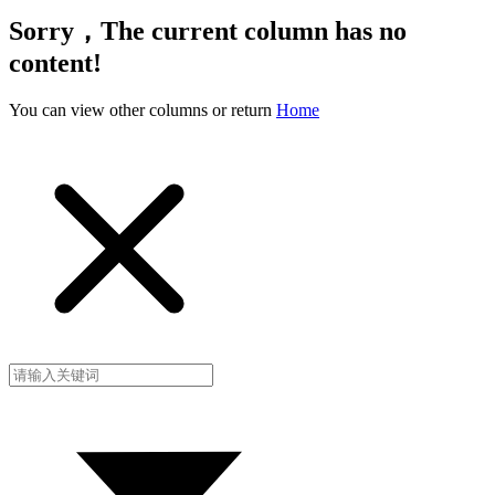
Sorry，The current column has no
content!
You can view other columns or return
Home