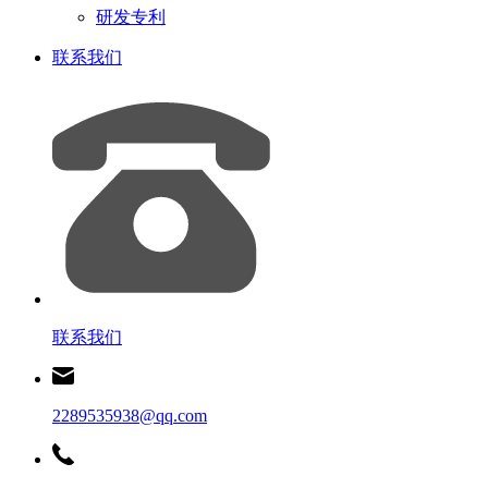
研发专利
联系我们
联系我们
2289535938@qq.com